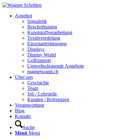
Hauptnavigation
Angebot
Signaletik
Beschriftungen
Kunststoffverarbeitung
Textilveredelung
Einzelanfertigungen
Displays
Display World
Golfsupport
Umweltschonende Angebote
magnetwand.ch
Über uns
Geschichte
Team
Job / Lehrstelle
Kunden / Referenzen
Verantwortung
Blog
Kontakt
Suche
Menü
Menü