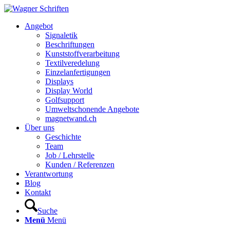
Hauptnavigation
Angebot
Signaletik
Beschriftungen
Kunststoffverarbeitung
Textilveredelung
Einzelanfertigungen
Displays
Display World
Golfsupport
Umweltschonende Angebote
magnetwand.ch
Über uns
Geschichte
Team
Job / Lehrstelle
Kunden / Referenzen
Verantwortung
Blog
Kontakt
Suche
Menü
Menü