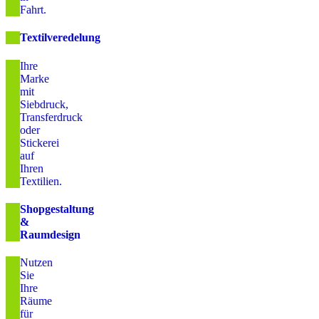
Fahrt.
Textilveredelung
Ihre
Marke
mit
Siebdruck,
Transferdruck
oder
Stickerei
auf
Ihren
Textilien.
Shopgestaltung
&
Raumdesign
Nutzen
Sie
Ihre
Räume
für