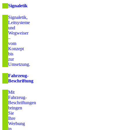
Signaletik
Signaletik,
Leitsysteme
und
Wegweiser
–
vom
Konzept
bis
zur
Umsetzung.
Fahrzeug-
Beschriftung
Mit
Fahrzeug-
Beschriftungen
bringen
Sie
Ihre
Werbung
in