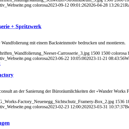
iv_Webseite.png
colorosa
2023-09-12 09:01:26
2026-04-28 13:26:21
Ra
erie + Spritzwerk
ne Wandfolierung mit einem Backsteinmotiv bedrucken und montieren.
hriften_Wandfolierung_Neeser-Carrosserie_3.jpg
1500
1500
colorosa
iv_Webseite.png
colorosa
2023-06-22 10:05:00
2023-11-21 08:43:56
Wa
actory
onsult an der Sanierung der Büroräumlichkeiten der «Wander Works F
AG_Works-Factory_Neuenegg_Sichtschutz_Framery-Box_2.jpg
1536
1
iv_Webseite.png
colorosa
2023-02-23 12:00:20
2023-03-31 10:37:37
Be
ngen