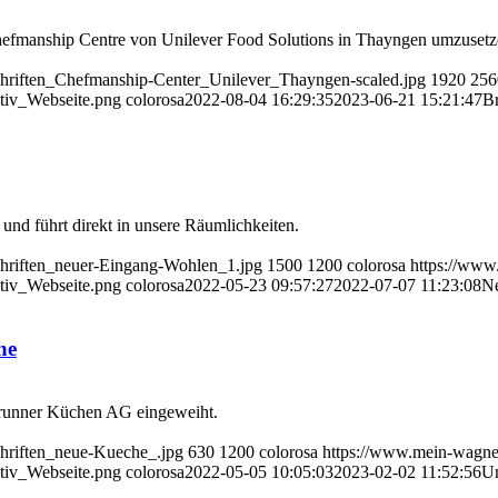
hefmanship Centre von Unilever Food Solutions in Thayngen umzusetz
hriften_Chefmanship-Center_Unilever_Thayngen-scaled.jpg
1920
256
iv_Webseite.png
colorosa
2022-08-04 16:29:35
2023-06-21 15:21:47
Br
und führt direkt in unsere Räumlichkeiten.
hriften_neuer-Eingang-Wohlen_1.jpg
1500
1200
colorosa
https://www
iv_Webseite.png
colorosa
2022-05-23 09:57:27
2022-07-07 11:23:08
Ne
he
runner Küchen AG eingeweiht.
hriften_neue-Kueche_.jpg
630
1200
colorosa
https://www.mein-wagne
iv_Webseite.png
colorosa
2022-05-05 10:05:03
2023-02-02 11:52:56
Um