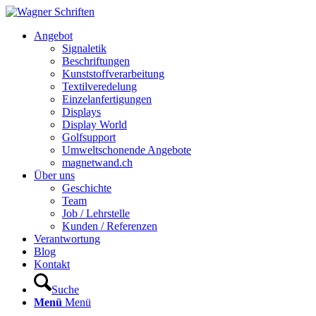
Hauptnavigation
Angebot
Signaletik
Beschriftungen
Kunststoffverarbeitung
Textilveredelung
Einzelanfertigungen
Displays
Display World
Golfsupport
Umweltschonende Angebote
magnetwand.ch
Über uns
Geschichte
Team
Job / Lehrstelle
Kunden / Referenzen
Verantwortung
Blog
Kontakt
Suche
Menü
Menü