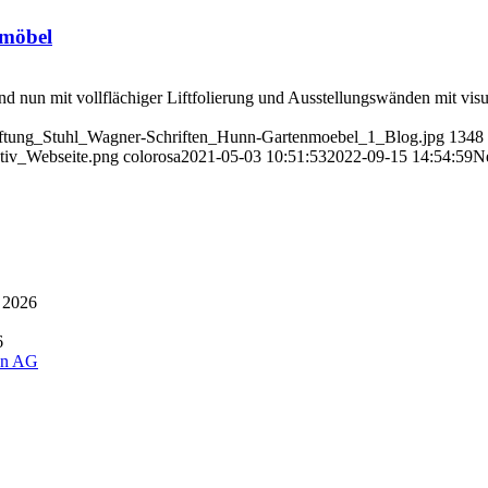
nmöbel
 nun mit vollflächiger Liftfolierung und Ausstellungswänden mit visue
riftung_Stuhl_Wagner-Schriften_Hunn-Gartenmoebel_1_Blog.jpg
1348
iv_Webseite.png
colorosa
2021-05-03 10:51:53
2022-09-15 14:54:59
Ne
 2026
6