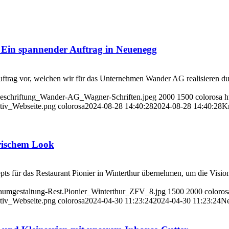
 Ein spannender Auftrag in Neuenegg
uftrag vor, welchen wir für das Unternehmen Wander AG realisieren du
Beschriftung_Wander-AG_Wagner-Schriften.jpeg
2000
1500
colorosa
h
iv_Webseite.png
colorosa
2024-08-28 14:40:28
2024-08-28 14:40:28
Kr
frischem Look
epts für das Restaurant Pionier in Winterthur übernehmen, um die V
Raumgestaltung-Rest.Pionier_Winterthur_ZFV_8.jpg
1500
2000
coloros
iv_Webseite.png
colorosa
2024-04-30 11:23:24
2024-04-30 11:23:24
Ne