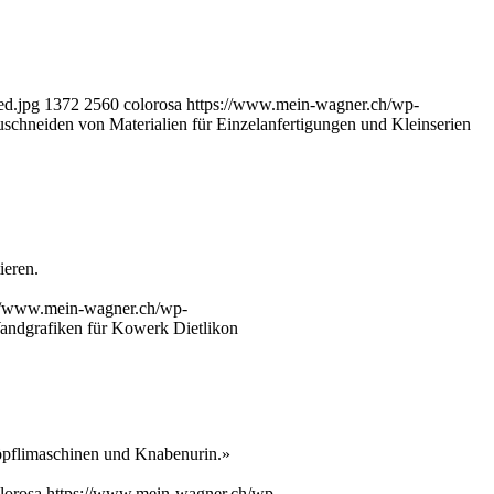
ed.jpg
1372
2560
colorosa
https://www.mein-wagner.ch/wp-
schneiden von Materialien für Einzelanfertigungen und Kleinserien
eren.
://www.mein-wagner.ch/wp-
ndgrafiken für Kowerk Dietlikon
öpflimaschinen und Knabenurin.»
lorosa
https://www.mein-wagner.ch/wp-