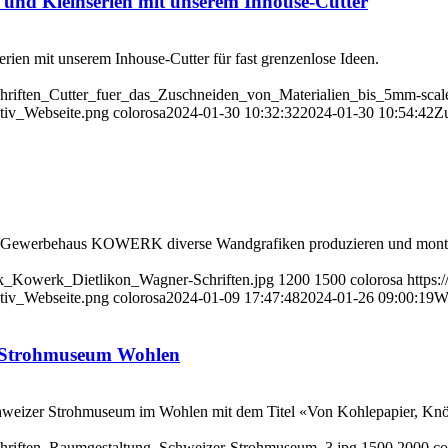
 und Kleinserien mit unserem Inhouse-Cutter
rien mit unserem Inhouse-Cutter für fast grenzenlose Ideen.
hriften_Cutter_fuer_das_Zuschneiden_von_Materialien_bis_5mm-scal
iv_Webseite.png
colorosa
2024-01-30 10:32:32
2024-01-30 10:54:42
Zu
 Gewerbehaus KOWERK diverse Wandgrafiken produzieren und monti
ik_Kowerk_Dietlikon_Wagner-Schriften.jpg
1200
1500
colorosa
https
iv_Webseite.png
colorosa
2024-01-09 17:47:48
2024-01-26 09:00:19
Wa
r Strohmuseum Wohlen
Schweizer Strohmuseum im Wohlen mit dem Titel «Von Kohlepapier, Kn
chriften_Raumgestaltung_Schweizer-Strohmuseum_3.jpg
1500
2000
co