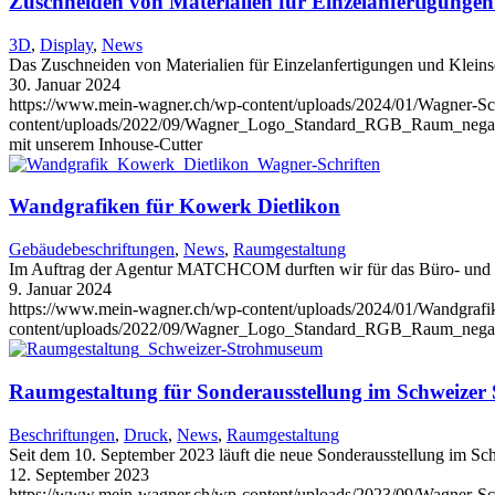
Zuschneiden von Materialien für Einzelanfertigungen
3D
,
Display
,
News
Das Zuschneiden von Materialien für Einzelanfertigungen und Kleinse
30. Januar 2024
https://www.mein-wagner.ch/wp-content/uploads/2024/01/Wagner-Sc
content/uploads/2022/09/Wagner_Logo_Standard_RGB_Raum_negat
mit unserem Inhouse-Cutter
Wandgrafiken für Kowerk Dietlikon
Gebäudebeschriftungen
,
News
,
Raumgestaltung
Im Auftrag der Agentur MATCHCOM durften wir für das Büro- und
9. Januar 2024
https://www.mein-wagner.ch/wp-content/uploads/2024/01/Wandgraf
content/uploads/2022/09/Wagner_Logo_Standard_RGB_Raum_negat
Raumgestaltung für Sonderausstellung im Schweize
Beschriftungen
,
Druck
,
News
,
Raumgestaltung
Seit dem 10. September 2023 läuft die neue Sonderausstellung im 
12. September 2023
https://www.mein-wagner.ch/wp-content/uploads/2023/09/Wagner-S