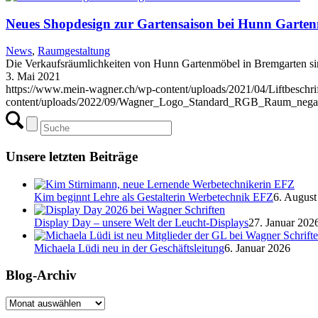
Neues Shopdesign zur Gartensaison bei Hunn Garte
News
,
Raumgestaltung
Die Verkaufsräumlichkeiten von Hunn Gartenmöbel in Bremgarten sind
3. Mai 2021
https://www.mein-wagner.ch/wp-content/uploads/2021/04/Liftbesch
content/uploads/2022/09/Wagner_Logo_Standard_RGB_Raum_negat
Unsere letzten Beiträge
Kim beginnt Lehre als Gestalterin Werbetechnik EFZ
6. August
Display Day – unsere Welt der Leucht-Displays
27. Januar 202
Michaela Lüdi neu in der Geschäftsleitung
6. Januar 2026
Blog-Archiv
Blog-
Archiv