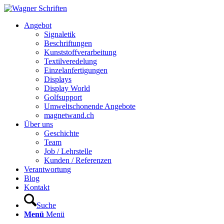
Hauptnavigation
Angebot
Signaletik
Beschriftungen
Kunststoffverarbeitung
Textilveredelung
Einzelanfertigungen
Displays
Display World
Golfsupport
Umweltschonende Angebote
magnetwand.ch
Über uns
Geschichte
Team
Job / Lehrstelle
Kunden / Referenzen
Verantwortung
Blog
Kontakt
Suche
Menü
Menü