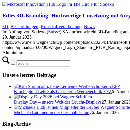
Edles 3D-Branding: Hochwertige Umsetzung mit Acr
3D
,
Beschriftungen
,
Kunsstoffverarbeitung
,
News
Im Auftrag von Sodexo (Suisse) SA durften wir ein 3D-Branding am S
29. Januar 2025
https://www.mein-wagner.ch/wp-content/uploads/2025/01/Microsoft
content/uploads/2022/09/Wagner_Logo_Standard_RGB_Raum_negat
Aluminium
Unsere letzten Beiträge
Kim beginnt Lehre als Gestalterin Werbetechnik EFZ
6. August
Display Day – unsere Welt der Leucht-Displays
27. Januar 202
Michaela Lüdi neu in der Geschäftsleitung
6. Januar 2026
Blog-Archiv