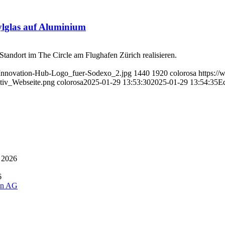
ylglas auf Aluminium
tandort im The Circle am Flughafen Zürich realisieren.
-Innovation-Hub-Logo_fuer-Sodexo_2.jpg
1440
1920
colorosa
https:/
iv_Webseite.png
colorosa
2025-01-29 13:53:30
2025-01-29 13:54:35
Ed
 2026
6