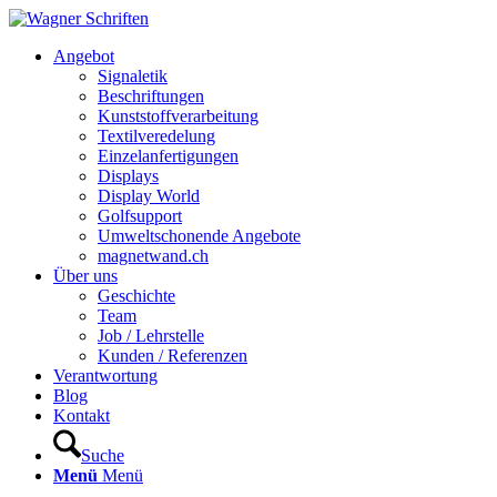
Hauptnavigation
Angebot
Signaletik
Beschriftungen
Kunststoffverarbeitung
Textilveredelung
Einzelanfertigungen
Displays
Display World
Golfsupport
Umweltschonende Angebote
magnetwand.ch
Über uns
Geschichte
Team
Job / Lehrstelle
Kunden / Referenzen
Verantwortung
Blog
Kontakt
Suche
Menü
Menü