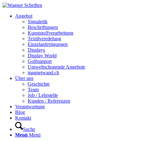
Hauptnavigation
Angebot
Signaletik
Beschriftungen
Kunststoffverarbeitung
Textilveredelung
Einzelanfertigungen
Displays
Display World
Golfsupport
Umweltschonende Angebote
magnetwand.ch
Über uns
Geschichte
Team
Job / Lehrstelle
Kunden / Referenzen
Verantwortung
Blog
Kontakt
Suche
Menü
Menü