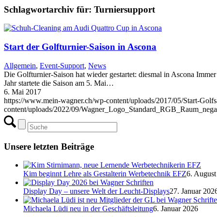
Schlagwortarchiv für:
Turniersupport
Start der Golfturnier-Saison in Ascona
Allgemein
,
Event-Support
,
News
Die Golfturnier-Saison hat wieder gestartet: diesmal in Ascona Imme
Jahr startete die Saison am 5. Mai…
6. Mai 2017
https://www.mein-wagner.ch/wp-content/uploads/2017/05/Start-Golf
content/uploads/2022/09/Wagner_Logo_Standard_RGB_Raum_negat
Unsere letzten Beiträge
Kim beginnt Lehre als Gestalterin Werbetechnik EFZ
6. August
Display Day – unsere Welt der Leucht-Displays
27. Januar 202
Michaela Lüdi neu in der Geschäftsleitung
6. Januar 2026