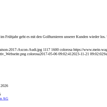
r im Frühjahr geht es mit den Golfturnieren unserer Kunden wieder los.
saison-2017-Ascon-Audi.jpg
1117
1600
colorosa
https://www.mein-wag
iv_Webseite.png
colorosa
2017-05-06 09:02:41
2023-11-21 09:02:02
St
 2026
6