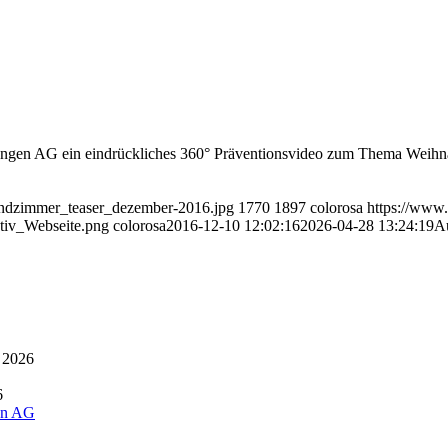
ungen AG ein eindrückliches 360° Präventionsvideo zum Thema Weihna
ndzimmer_teaser_dezember-2016.jpg
1770
1897
colorosa
https://www
iv_Webseite.png
colorosa
2016-12-10 12:02:16
2026-04-28 13:24:19
A
 2026
6