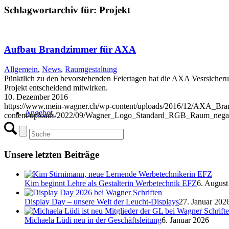
Schlagwortarchiv für:
Projekt
Aufbau Brandzimmer für AXA
Allgemein
,
News
,
Raumgestaltung
Pünktlich zu den bevorstehenden Feiertagen hat die AXA Vesrsicher
Projekt entscheidend mitwirken.
10. Dezember 2016
https://www.mein-wagner.ch/wp-content/uploads/2016/12/AXA_Bra
Hauptnavigation
Angebot
content/uploads/2022/09/Wagner_Logo_Standard_RGB_Raum_negat
Unsere letzten Beiträge
Kim beginnt Lehre als Gestalterin Werbetechnik EFZ
6. August
Display Day – unsere Welt der Leucht-Displays
27. Januar 202
Michaela Lüdi neu in der Geschäftsleitung
6. Januar 2026