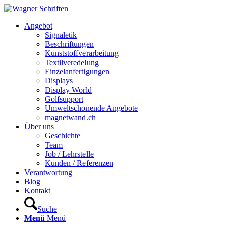
Hauptnavigation
Angebot
Signaletik
Beschriftungen
Kunststoffverarbeitung
Textilveredelung
Einzelanfertigungen
Displays
Display World
Golfsupport
Umweltschonende Angebote
magnetwand.ch
Über uns
Geschichte
Team
Job / Lehrstelle
Kunden / Referenzen
Verantwortung
Blog
Kontakt
Suche
Menü
Menü