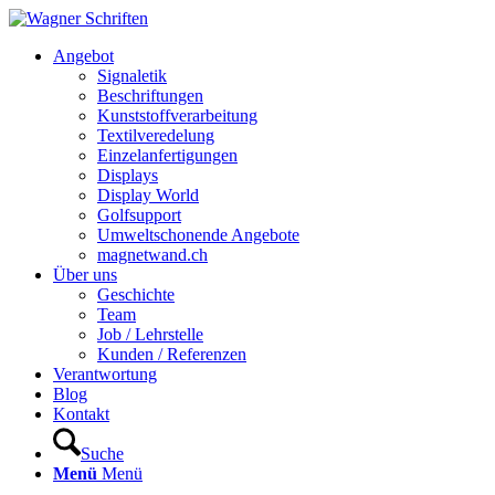
Hauptnavigation
Angebot
Signaletik
Beschriftungen
Kunststoffverarbeitung
Textilveredelung
Einzelanfertigungen
Displays
Display World
Golfsupport
Umweltschonende Angebote
magnetwand.ch
Über uns
Geschichte
Team
Job / Lehrstelle
Kunden / Referenzen
Verantwortung
Blog
Kontakt
Suche
Menü
Menü