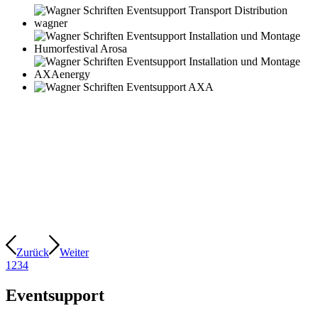
Zurück
Weiter
1
2
3
4
Eventsupport