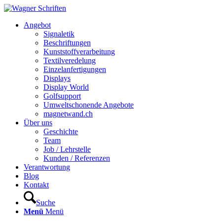
Hauptnavigation
Angebot
Signaletik
Beschriftungen
Kunststoffverarbeitung
Textilveredelung
Einzelanfertigungen
Displays
Display World
Golfsupport
Umweltschonende Angebote
magnetwand.ch
Über uns
Geschichte
Team
Job / Lehrstelle
Kunden / Referenzen
Verantwortung
Blog
Kontakt
Suche
Menü
Menü