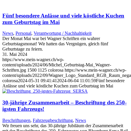
Fünf besondere Anlässe und viele köstliche Kuchen
zum Geburtstag im Mai
News
,
Personal
,
Verantwortung / Nachhaltigkeit
Der Monat Mai war bei Wagner Schriften ein wahrer
Geburtstagsmonat! Wir hatten das Vergnügen, gleich fünf
Geburtstage zu feiern.
31. Mai 2024
https://www.mein-wagner.ch/wp-
content/uploads/2024/06/Michel_Geburtstag-Mai_Wagner-
Schriften.jpg
1500
1125
colorosa
https://www.mein-wagner.ch/wp-
content/uploads/2022/09/Wagner_Logo_Standard_RGB_Raum_negat
colorosa
2024-05-31 09:41:41
2024-06-04 11:01:59
Fünf besondere
Anlässe und viele köstliche Kuchen zum Geburtstag im Mai
30-jährige Zusammenarbeit – Beschriftung des 250-
igsten Fahrzeugs!
Beschriftungen
,
Fahrzeugbeschriftung
,
News
Wir freuen uns sehr, das 30-jährige Jubiläum der Zusammenarbeit
mit der Beschriftung des 250. Fahrzeuges von Rhomberg Sersa Rail