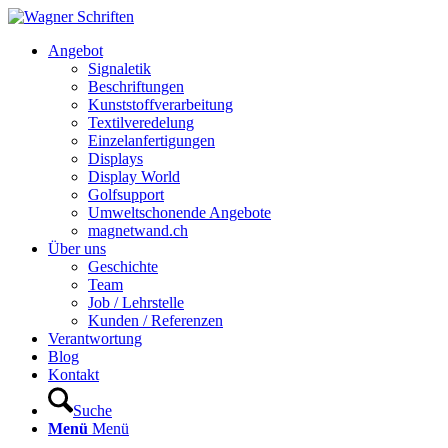
Hauptnavigation
Angebot
Signaletik
Beschriftungen
Kunststoffverarbeitung
Textilveredelung
Einzelanfertigungen
Displays
Display World
Golfsupport
Umweltschonende Angebote
magnetwand.ch
Über uns
Geschichte
Team
Job / Lehrstelle
Kunden / Referenzen
Verantwortung
Blog
Kontakt
Suche
Menü
Menü