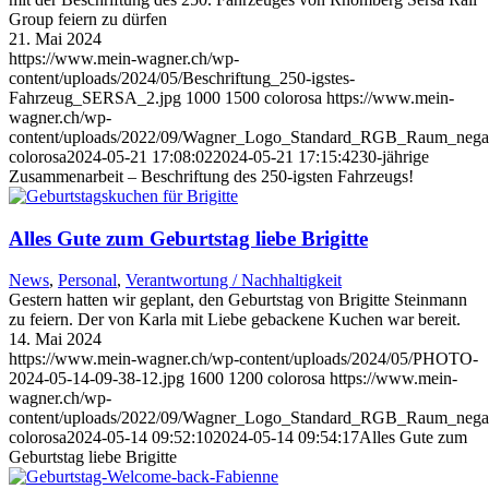
Group feiern zu dürfen
21. Mai 2024
https://www.mein-wagner.ch/wp-
content/uploads/2024/05/Beschriftung_250-igstes-
Fahrzeug_SERSA_2.jpg
1000
1500
colorosa
https://www.mein-
wagner.ch/wp-
content/uploads/2022/09/Wagner_Logo_Standard_RGB_Raum_negat
colorosa
2024-05-21 17:08:02
2024-05-21 17:15:42
30-jährige
Zusammenarbeit – Beschriftung des 250-igsten Fahrzeugs!
Alles Gute zum Geburtstag liebe Brigitte
News
,
Personal
,
Verantwortung / Nachhaltigkeit
Gestern hatten wir geplant, den Geburtstag von Brigitte Steinmann
zu feiern. Der von Karla mit Liebe gebackene Kuchen war bereit.
14. Mai 2024
https://www.mein-wagner.ch/wp-content/uploads/2024/05/PHOTO-
2024-05-14-09-38-12.jpg
1600
1200
colorosa
https://www.mein-
wagner.ch/wp-
content/uploads/2022/09/Wagner_Logo_Standard_RGB_Raum_negat
colorosa
2024-05-14 09:52:10
2024-05-14 09:54:17
Alles Gute zum
Geburtstag liebe Brigitte