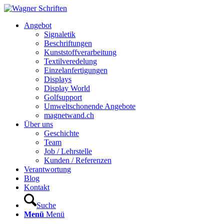
Hauptnavigation
Angebot
Signaletik
Beschriftungen
Kunststoffverarbeitung
Textilveredelung
Einzelanfertigungen
Displays
Display World
Golfsupport
Umweltschonende Angebote
magnetwand.ch
Über uns
Geschichte
Team
Job / Lehrstelle
Kunden / Referenzen
Verantwortung
Blog
Kontakt
Suche
Menü
Menü