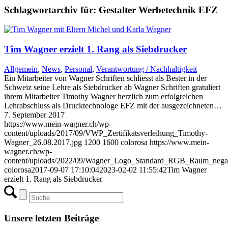
Schlagwortarchiv für:
Gestalter Werbetechnik EFZ
Tim Wagner erzielt 1. Rang als Siebdrucker
Allgemein
,
News
,
Personal
,
Verantwortung / Nachhaltigkeit
Ein Mitarbeiter von Wagner Schriften schliesst als Bester in der
Schweiz seine Lehre als Siebdrucker ab Wagner Schriften gratuliert
ihrem Mitarbeiter Timothy Wagner herzlich zum erfolgreichen
Lehrabschluss als Drucktechnologe EFZ mit der ausgezeichneten…
7. September 2017
https://www.mein-wagner.ch/wp-
content/uploads/2017/09/VWP_Zertifikatsverleihung_Timothy-
Wagner_26.08.2017.jpg
1200
1600
colorosa
https://www.mein-
wagner.ch/wp-
content/uploads/2022/09/Wagner_Logo_Standard_RGB_Raum_negat
colorosa
2017-09-07 17:10:04
2023-02-02 11:55:42
Tim Wagner
erzielt 1. Rang als Siebdrucker
Unsere letzten Beiträge